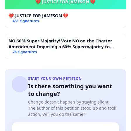
💔 JUSTICE FOR JAMESON 💔
💔 JUSTICE FOR JAMESON 💔
431 signatures
NO 60% Super Majority! Vote NO on the Charter
Amendment Imposing a 60% Supermajority to
Overturn Town Meeting Budget Vote
26 signatures
START YOUR OWN PETITION
Is there something you want
to change?
Change doesn't happen by staying silent.
The author of this petition stood up and took
action. Will you do the same?