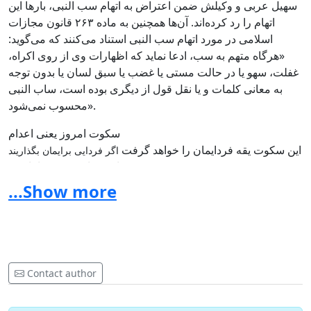
سهیل عربی و وکیلش ضمن اعتراض به اتهام سب النبی، بارها این
اتهام را رد کرده‌اند. آن‌ها همچنین به ماده ۲۶۳ قانون مجازات
اسلامی در مورد اتهام سب النبی استناد می‌کنند که می‌گوید:
«هرگاه متهم به سب، ادعا نماید که اظهارات وی از روی اکراه،
غفلت، سهو یا در حالت مستی یا غضب یا سبق لسان یا بدون توجه
به معانی کلمات و یا نقل قول از دیگری بوده است، ساب النبی
محسوب نمی‌شود».
سکوت امروز یعنی اعدام
این سکوت یقه فردایمان را خواهد گرفت
اگر فردایی برایمان بگذاریند
شاید قربانی بعدی ما باشیم
این اقدام جمع آوری امضاء است صرفا برای منع اعدام ها در ایران
...Show more
و تلاش ان مبنی
براین است که ما خواستار ابطال حکم اعدام سهیل عربی فعال
فیسبوکی هستیم
Contact author