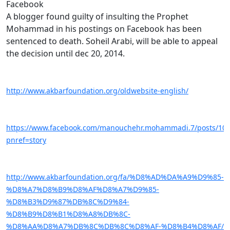
Facebook
A blogger found guilty of insulting the Prophet
Mohammad in his postings on Facebook has been
sentenced to death. Soheil Arabi, will be able to appeal
the decision until dec 20, 2014.
http://www.akbarfoundation.org/oldwebsite-english/
https://www.facebook.com/manouchehr.mohammadi.7/posts/10
pnref=story
http://www.akbarfoundation.org/fa/%D8%AD%DA%A9%D9%85-
%D8%A7%D8%B9%D8%AF%D8%A7%D9%85-
%D8%B3%D9%87%DB%8C%D9%84-
%D8%B9%D8%B1%D8%A8%DB%8C-
%D8%AA%D8%A7%DB%8C%DB%8C%D8%AF-%D8%B4%D8%AF/