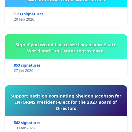
1 733 signatures
20 Feb 2026
Sign if you would like to see Logansport Skate
World and Fun Center to stay open.
853 signatures
27 Jan 2026
Support petition nominating Sheldon Jacobson for
INFORMS President-Elect for the 2027 Board of
Directors
562 signatures
13 Mar 2026