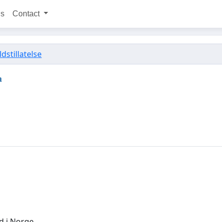
ns
Contact
stillatelse
a
d i Norge.