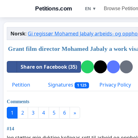
Petitions.com
Browse Petitio
EN ▼
Norsk
:
Gi regissør Mohamed Jabaly arbeids- og opphold
Grant film director Mohamed Jabaly a work vis
Share on Facebook (35)
Petition
Signatures
Privacy Policy
1 125
Comments
1
2
3
4
5
6
»
#14
Jeg støtter min dyktige kollegas rett til arbeid og opphol