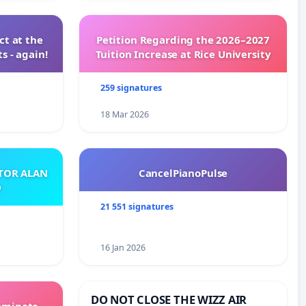
t at the
Petition Regarding the 2026–2027
s - again!
Tuition Increase at Rice University
259 signatures
18 Mar 2026
ATOR ALAN
CancelPianoPulse
O
21 551 signatures
16 Jan 2026
DO NOT CLOSE THE WIZZ AIR