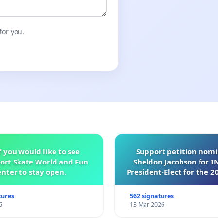
for you.
f you would like to see
Support petition nom
ort Skate World and Fun
Sheldon Jacobson for 
nter to stay open.
President-Elect for the 2
of Directors
tures
562 signatures
6
13 Mar 2026