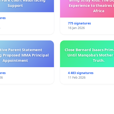
l Park Court Resurfacing
Bring Stray Kids: The 
Support
Experience to theatres 
Africa
ures
775 signatures
6
16 Jan 2026
ctive Parent Statement
Close Bernard Isaacs Prim
g Proposed MMA Principal
Until Manqoba’s Mother 
Appointment
Truth.
ures
4 483 signatures
26
11 Feb 2026