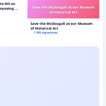
Save the McDougall as our Museum
mposing a
of Historical Art
rturn Town
Save the McDougall as our Museum
of Historical Art
1 395 signatures