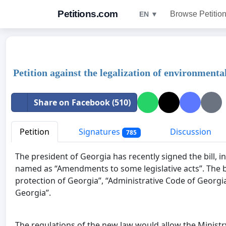
Petitions.com
Browse Petitio
EN ▼
Petition against the legalization of environmenta
Share on Facebook (510)
Petition
Signatures
Discussion
785
The president of Georgia has recently signed the bill, 
named as “Amendments to some legislative acts”. The b
protection of Georgia”, “Administrative Code of Georgi
Georgia”.
The regulations of the new law would allow the Ministr