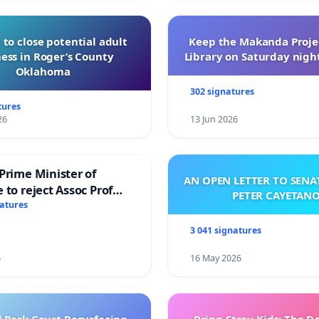
 to close potential adult
Keep the Makanda Projec
ess in Roger’s County
Library on Saturday night
Oklahoma
302 signatures
tures
26
13 Jun 2026
Prime Minister of
AN OPEN LETTER TO SEN
 to reject Assoc Prof
PETER CAYETAN
brahim’s resignation
natures
3 041 signatures
6
16 May 2026