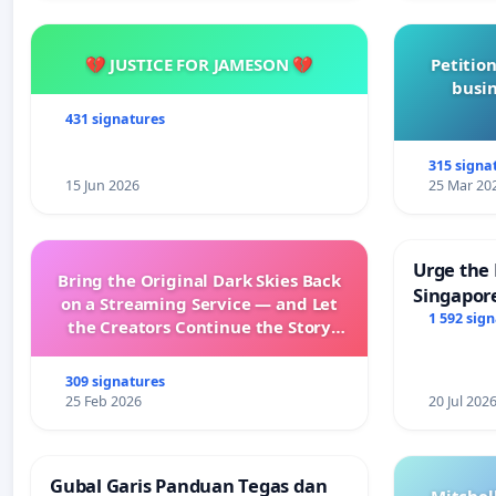
💔 JUSTICE FOR JAMESON 💔
Petition
busin
431 signatures
315 signa
15 Jun 2026
25 Mar 20
Urge the 
Bring the Original Dark Skies Back
Singapore
on a Streaming Service — and Let
Faishal I
1 592 sig
the Creators Continue the Story
with New Programming
309 signatures
25 Feb 2026
20 Jul 202
Gubal Garis Panduan Tegas dan