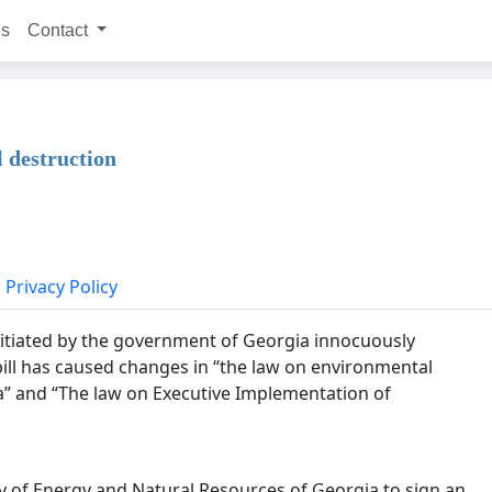
ns
Contact
l destruction
Privacy Policy
initiated by the government of Georgia innocuously
ill has caused changes in “the law on environmental
a” and “The law on Executive Implementation of
y of Energy and Natural Resources of Georgia to sign an