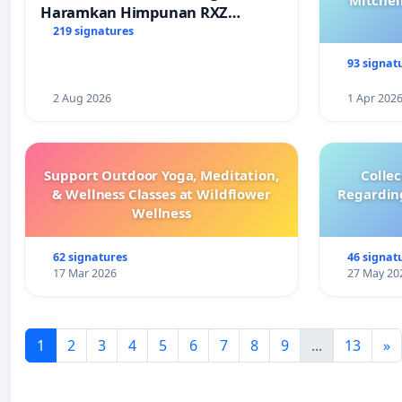
Mitchel
Haramkan Himpunan RXZ
Members di Terengganu
219 signatures
93 signat
2 Aug 2026
1 Apr 202
Support Outdoor Yoga, Meditation,
Colle
& Wellness Classes at Wildflower
Regardin
Wellness
62 signatures
46 signat
17 Mar 2026
27 May 20
1
2
3
4
5
6
7
8
9
...
13
»