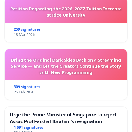
Petition Regarding the 2026–2027 Tuition Increase
at Rice University
259 signatures
18 Mar 2026
Bring the Original Dark Skies Back on a Streaming
Service — and Let the Creators Continue the Story
with New Programming
309 signatures
25 Feb 2026
Urge the Prime Minister of Singapore to reject
Assoc Prof Faishal Ibrahim’s resignation
1 591 signatures