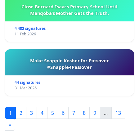
Close Bernard Isaacs Primary School Until
Manqoba’s Mother Gets the Truth.
4 482 signatures
11 Feb 2026
Make Snapple Kosher for Passover
#Snapple4Passover
44 signatures
31 Mar 2026
1
2
3
4
5
6
7
8
9
...
13
»