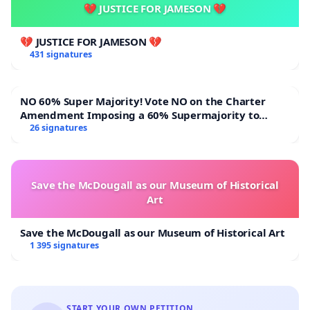
💔 JUSTICE FOR JAMESON 💔
💔 JUSTICE FOR JAMESON 💔
431 signatures
NO 60% Super Majority! Vote NO on the Charter
Amendment Imposing a 60% Supermajority to
Overturn Town Meeting Budget Vote
26 signatures
Save the McDougall as our Museum of Historical
Art
Save the McDougall as our Museum of Historical Art
1 395 signatures
START YOUR OWN PETITION