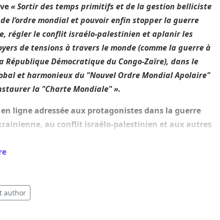
ive
«
Sortir des temps primitifs et de la gestion belliciste
 de l’ordre mondial et pouvoir enfin stopper la guerre
, régler le conflit israélo-palestinien et aplanir les
oyers de tensions à travers le monde (comme la guerre à
 la République Démocratique du Congo-Zaïre), dans le
obal et harmonieux du "Nouvel Ordre Mondial Apolaire"
nstaurer la "Charte Mondiale"
».
 en ligne adressée aux protagonistes dans la guerre
rainienne, au conflit israélo-palestinien et aux autres
e tensions à travers le monde (comme la guerre à l’Est
épublique Démocratique du Congo-Zaïre).
re
r la guerre d'Ukraine - Conférer le statut particulier
ndominium aux territoires sécessionnistes disputés du
t author
avec Kiev et mettre fin au conflit ukrainien, avec une
ternationale « neutre » d’interposition et le retrait de