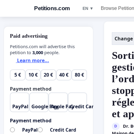
Petitions.com
Browse Petitio
EN ▼
Paid advertising
Change
Petitions.com will advertise this
petition to
3,000
people.
Sorti
Learn more...
gesti
5 €
10 €
20 €
40 €
80 €
l’or
stop
Payment method
régle
PayPal
Google Pay
Apple Pay
Credit Card
et ap
Payment method
Dr. 
D
PayPal
Credit Card
Maison de