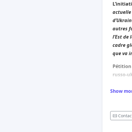
L’initiat
actuelle
d’Ukraine
autres f
l’Est de
cadre gl
que va i
Pétition
russo-uk
foyers d
de la R
Show mo
1.
Stoppe
d’un co
Contac
Sud-Est 
force in