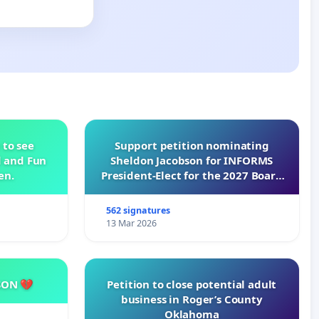
 to see
Support petition nominating
d and Fun
Sheldon Jacobson for INFORMS
en.
President-Elect for the 2027 Board
of Directors
562 signatures
13 Mar 2026
SON 💔
Petition to close potential adult
business in Roger’s County
Oklahoma