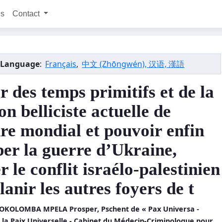
ns
Contact
 Language
:
Français
,
中文 (Zhōngwén), 汉语, 漢語
r des temps primitifs et de la
on belliciste actuelle de
dre mondial et pouvoir enfin
per la guerre d’Ukraine,
r le conflit israélo-palestinien
lanir les autres foyers de t
BOKOLOMBA MPELA Prosper, Pschent de « Pax Universa -
 la Paix Universelle - Cabinet du Médecin-Criminologue pour