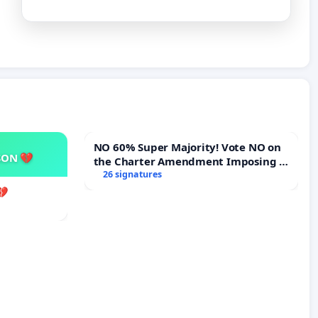
NO 60% Super Majority! Vote NO on
SON 💔
the Charter Amendment Imposing a
60% Supermajority to Overturn
26 signatures
Town Meeting Budget Vote
💔