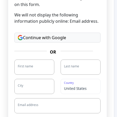
on this form.
We will not display the following
information publicly online: Email address.
Continue with Google
OR
First name
Last name
Country
City
Email address