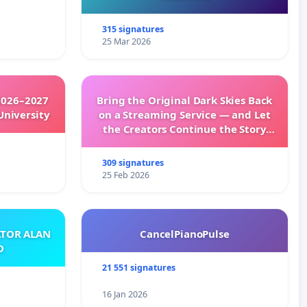
315 signatures
25 Mar 2026
2026–2027
Bring the Original Dark Skies Back
University
on a Streaming Service — and Let
the Creators Continue the Story
with New Programming
309 signatures
25 Feb 2026
ATOR ALAN
CancelPianoPulse
O
21 551 signatures
16 Jan 2026