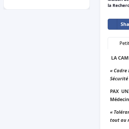
la Recherc
Sha
Peti
LA CAM
« Cadre 
Sécurité 
PAX UNIV
Médecin
« Toléra
tout au 