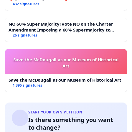
Allekirjoitathan addressin ja osoitat tukesi
432 signatures
parkin säilyttämisen puolesta.
NO 60% Super Majority! Vote NO on the Charter
Ystävällisin terveisin,
Amendment Imposing a 60% Supermajority to
Suvilahden skeittiparkin ja lähialueen tukijat sekä
Overturn Town Meeting Budget Vote
26 signatures
ystävät ry
Seuraa meitä myös sosiaalisessa mediassa:
Save the McDougall as our Museum of Historical
Instagram:
@suvilahtidiy
Art
Facebook:
@suvilahtidiyskatepark
Save the McDougall as our Museum of Historical Art
1 395 signatures
Lue lisää Suvilahden DIY skeittiparkista:
- Suvilahden skeittiparkki - Me teimme sen
- Helsingin kulttuuri- ja vapaa-aikalautakunnan
START YOUR OWN PETITION
kulttuurijaosto myönsi kunniamaininnan
Is there something you want
Suvilahden DIY skeittiparkille
.
to change?