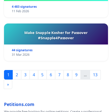
4 483 signatures
11 Feb 2026
Make Snapple Kosher for Passover
#Snapple4Passover
44 signatures
31 Mar 2026
1
2
3
4
5
6
7
8
9
...
13
»
Petitions.com
We provide free hosting for online petitions. Create a professional