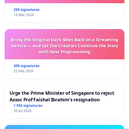
Kind regards,
259 signatures
The friends and supporters of the skatepark of
18 Mar 2026
Suvilahti and it’s surrounding areas Association.
Follow us and the project from social media:
Instagram:
@suvilahtidiy
Bring the Original Dark Skies Back on a Streaming
Service — and Let the Creators Continue the Story
Facebook:
@suvilahtidiyskatepark
with New Programming
309 signatures
Read more about Suvilahti DIY skatepark:
25 Feb 2026
- Suvilahti DIY was given an honorable mention of
Helsinki City’s Cultural Act 2017 by the cultural
division.
Urge the Prime Minister of Singapore to reject
Assoc Prof Faishal Ibrahim’s resignation
- Suvilahti DIY - How it all started
1 592 signatures
- Suvilahti DIY paintjob 2017
20 Jul 2026