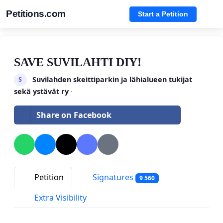
Petitions.com
Start a Petition
SAVE SUVILAHTI DIY!
Suvilahden skeittiparkin ja lähialueen tukijat
S
sekä ystävät ry
·
Share on Facebook
Petition
Signatures
9 560
Extra Visibility