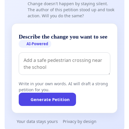
- HS - Suvilahden skeittiparkin puolustajat
Change doesn't happen by staying silent.
perustivat yhdistyksen.
The author of this petition stood up and took
action. Will you do the same?
------------------------------------------------------------------------------
Describe the change you want to see
--------------------
AI-Powered
Save the Suvilahti DIY skatepark!
The Suvilahti skatepark is under the threat of
being demolished in the remake of the Suvilahti
area – we must prevent this from happening!
Write in your own words. AI will draft a strong
petition for you.
Specialities like Suvilahti DIY skatepark make the
Generate Petition
city much more interesting and exciting than a
generic environment. The sense of community,
stories and craftsmanship are worth a lot
Your data stays yours
Privacy by design
nowadays and they create cultural value: all of