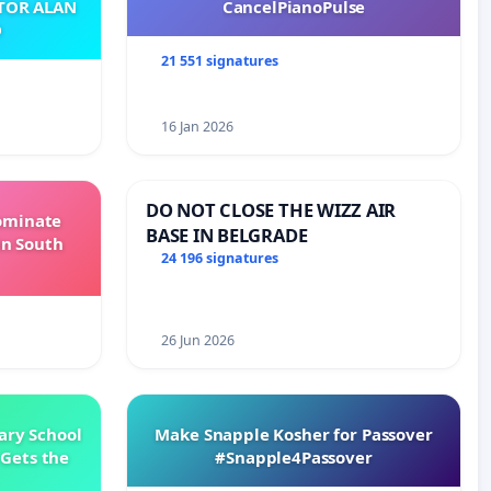
ATOR ALAN
CancelPianoPulse
O
21 551 signatures
16 Jan 2026
DO NOT CLOSE THE WIZZ AIR
Dominate
BASE IN BELGRADE
in South
24 196 signatures
26 Jun 2026
ary School
Make Snapple Kosher for Passover
Gets the
#Snapple4Passover