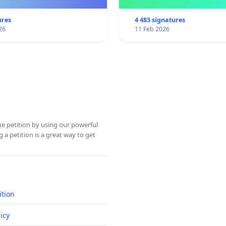
ures
4 483 signatures
26
11 Feb 2026
ine petition by using our powerful
 a petition is a great way to get
ition
icy