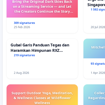
Bring the Original Dark Skies Back
Singapore
on a Streaming Service — and Let
Faishal I
1 592 sig
the Creators Continue the Story
with New Programming
309 signatures
25 Feb 2026
20 Jul 202
Gubal Garis Panduan Tegas dan
Mitchel
Haramkan Himpunan RXZ
Members di Terengganu
219 signatures
93 signat
2 Aug 2026
1 Apr 202
Support Outdoor Yoga, Meditation,
Colle
& Wellness Classes at Wildflower
Regardin
Wellness