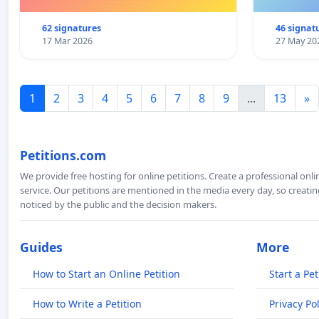
62 signatures
46 signat
17 Mar 2026
27 May 20
1
2
3
4
5
6
7
8
9
...
13
»
Petitions.com
We provide free hosting for online petitions. Create a professional onl
service. Our petitions are mentioned in the media every day, so creating
noticed by the public and the decision makers.
Guides
More
How to Start an Online Petition
Start a Pet
How to Write a Petition
Privacy Pol