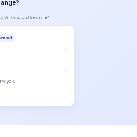
hange?
n. Will you do the same?
owered
for you.