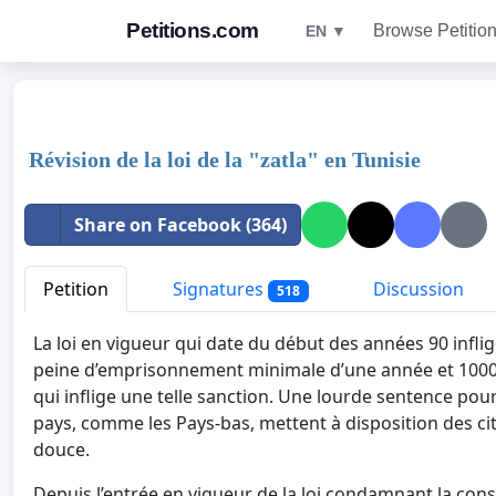
Petitions.com
Browse Petitio
EN ▼
Révision de la loi de la "zatla" en Tunisie
Share on Facebook (364)
Petition
Signatures
Discussion
518
La loi en vigueur qui date du début des années 90 inf
peine d’emprisonnement minimale d’une année et 1000 
qui inflige une telle sanction. Une lourde sentence pou
pays, comme les Pays-bas, mettent à disposition des c
douce.
Depuis l’entrée en vigueur de la loi condamnant la co