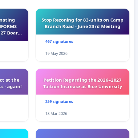
inating
Stop Rezoning for 83-units on Camp
INFORMS
Branch Road - June 23rd Meeting
027 Board
467 signatures
19 May 2026
t at the
Petition Regarding the 2026–2027
s - again!
Tuition Increase at Rice University
259 signatures
18 Mar 2026