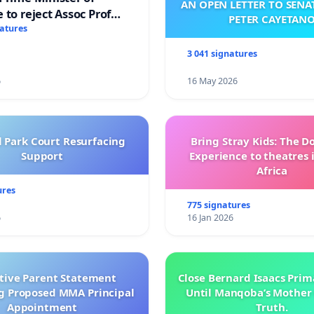
AN OPEN LETTER TO SEN
 to reject Assoc Prof
PETER CAYETAN
brahim’s resignation
natures
3 041 signatures
6
16 May 2026
l Park Court Resurfacing
Bring Stray Kids: The 
Support
Experience to theatres 
Africa
ures
775 signatures
6
16 Jan 2026
ctive Parent Statement
Close Bernard Isaacs Prim
g Proposed MMA Principal
Until Manqoba’s Mother 
Appointment
Truth.