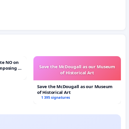
Save the McDougall as our Museum
mposing a
of Historical Art
rturn Town
Save the McDougall as our Museum
of Historical Art
1 395 signatures