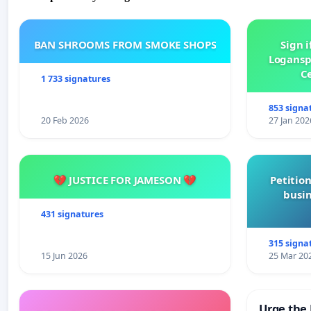
BAN SHROOMS FROM SMOKE SHOPS
Sign i
Logansp
Ce
1 733 signatures
853 signa
20 Feb 2026
27 Jan 202
💔 JUSTICE FOR JAMESON 💔
Petition
busin
431 signatures
315 signa
15 Jun 2026
25 Mar 20
Urge the 