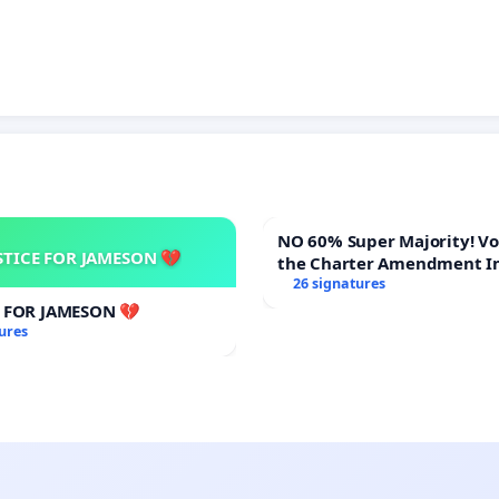
NO 60% Super Majority! Vote NO on
STICE FOR JAMESON 💔
the Charter Amendment I
60% Supermajority to Ove
26 signatures
Meeting Budget Vote
E FOR JAMESON 💔
ures