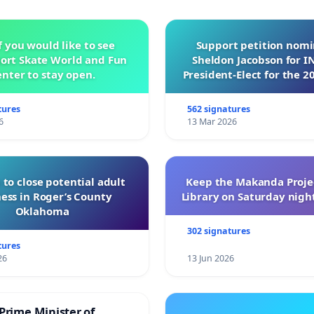
f you would like to see
Support petition nom
ort Skate World and Fun
Sheldon Jacobson for 
nter to stay open.
President-Elect for the 2
of Directors
tures
562 signatures
6
13 Mar 2026
 to close potential adult
Keep the Makanda Projec
ess in Roger’s County
Library on Saturday night
Oklahoma
302 signatures
tures
26
13 Jun 2026
Prime Minister of