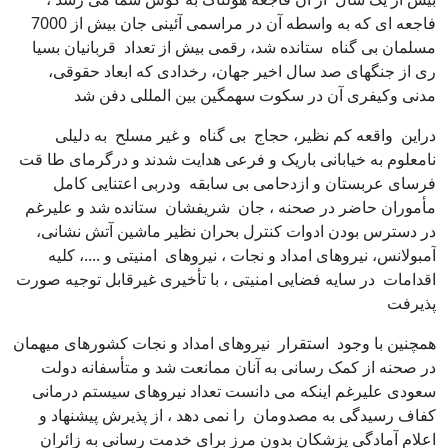
فاجعه ای که به واسطه آن در مراسمی آئینی جان بیش از 7000
مسلمان بی گناه ستانده شد، رقمی بیش از تعداد قربانیان بسیا
ری از جنگهای صد سال اخیر جهان، رخدادی که ابعاد حقوقی،
مدنی وکیفری آن در سکوت سهمگین بین المللی دفن شد
دراین واقعه کم نظیر، حجاج بی گناه و غیر مسلح به دلیلی
نامعلوم به خیابانی باریک و فرعی هدایت شدند و درگرمای طا قت
فرسای عربستان و ازدحامی بی سابقه ودربی اعتنایی کامل
مأموران حاضر در صحنه ، جان شریفشان ستانده شد و علیرغم
در دسترس بودن ادوات کنترل بحران نظیر ماشین آتش نشانی،
آمبولانس، نیروهای امداد و نجات ، نیروهای امنیتی و ....، کلیه
اقدامات در سایه فضایی امنیتی ، با تأخیری غیرقابل توجیه صورت
پذیرفت
همچنین با وجود استقرار نیروهای امداد و نجات کشورهای میهمان
در صحنه از کمک رسانی به آنان ممانعت شد و متأسفانه دولت
سعودی علیرغم اینکه می دانست تعداد نیروهای سیستم درمانی
کفاف رسیدگی به مصدومان را نمی دهد ، از پذیرش پیشنهاد و
اعلام آمادگی پزشکان بدون مرز برای خدمت رسانی به زائران