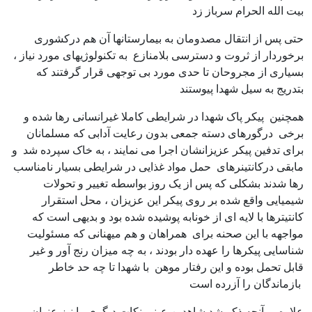
بیت الله الحرام سرباز زد
حتی پس از انتقال مصدومان به بیمارستانها آن هم درکشوری
برخوردار از ثروت و دسترسی بلامنازع به تکنولوژیهای مورد نیاز ،
بسیاری از مجروحان تا حدی مورد بی توجهی قرار گرفتند که
بتدریج به سیل شهدا پیوستند
همچنین پیکر پاک شهدا در شرایطی کاملا غیرانسانی رها شده و
برخی درگورهای دسته جمعی بدون رعایت آدابی که مسلمانان
برای تدفین پیکر عزیزانشان اجرا می نمایند ، به خاک سپرده شد و
مابقی درکانتینرهای حمل مواد غذایی در شرایطی بسیار نامناسب
رها شدند بشکلی که پس از یک روز بواسطه تغییر و تحولات
شیمیایی واقع شده بر روی پیکر این عزیزان ، محل استقرار
کانتیترها با لایه ای از خونابه پوشیده شده بود و بدیهی است که
مواجهه با این صحنه برای همراهان و هم میهنانی که مسئولیت
شناسایی پیکرها را عهده دار بودند ، به چه میزان رنج آور و غیر
قابل تحمل بوده و این رفتار موهن با شهدا تا چه حد خاطر
بازماندگان را آزرده است
علاوه بر آنچه ذکر شد شاهدین عینی نکات دیگری را نیز عنوان می