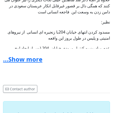
کنند که همگی دال بر قصور غیرقابل انکار عربستان سعودی در
دامن زدن به وسعت این فاجعه انسانی است
:نظیر
مسدود کردن انتهای خیابان 204با زنجیره ای انسانی از نیروهای
امنیتی و پلیس در طول بروز این واقعه
عدم مبادرت به کنترل ورودی خیابان 204 (پس از ایجاد اوج
ازدحام ) وعدم ممانعت از ورود سایر حجاج به این خیابان
...Show more
باز ننمودن راههای خروجی اضطراری و فرعی برای هدایت حجاج
به خارج از محل ازدحام، نظیر فرعی 215 که در اواسط فرعی
204 قرار داشته و در مواقع ازدحام در سالهای قبل ، جمعیت به
خیابان سوق العرب هدایت می شدند .این در حالیست که همزمان
با فشرده شدن جمعیت در فرعی 204 و جان دادن حجاج زیر دست
Contact author
و پای یکدیگر ، ترافیک در خیابانهای مجاور نظیر جوهره ، ملک
فیصل و سوق العرب روان و هدایت جمعیت به این خیابانها به
راحتی میسر بود