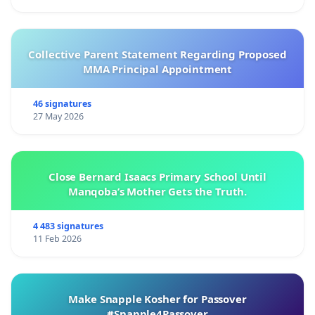
Collective Parent Statement Regarding Proposed
MMA Principal Appointment
46 signatures
27 May 2026
Close Bernard Isaacs Primary School Until
Manqoba’s Mother Gets the Truth.
4 483 signatures
11 Feb 2026
Make Snapple Kosher for Passover
#Snapple4Passover