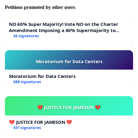
Petitions promoted by other users
14- دکتر محمدجواد رسایی
15- دکتر بابک زمانی
NO 60% Super Majority! Vote NO on the Charter
Amendment Imposing a 60% Supermajority to
16- دکتر امید سبزواری
Overturn Town Meeting Budget Vote
26 signatures
17- دکتر علیرضا سلیمی
18- دکتر محمود شیرزاد
Moratorium for Data Centers
19- دکتر عبدالرسول صداقت
Moratorium for Data Centers
688 signatures
20- دکتر بیژن صدری زاده
21- دکتر کاظم عباسیون
💔 JUSTICE FOR JAMESON 💔
22-دکتر مسعود فلاحی
23- دکتر فاطمه نعمت الهی
💔 JUSTICE FOR JAMESON 💔
431 signatures
24- دکتر محمد وجگانی