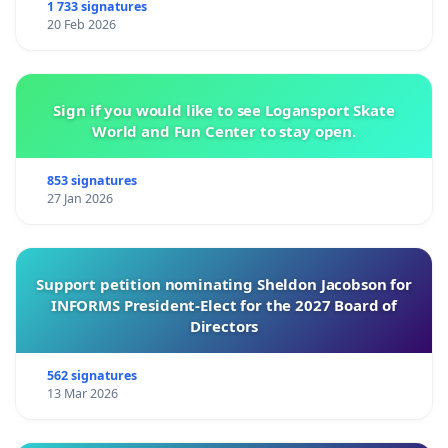
43- دکتر احمد امین ـ انجمن علمی نارسایی قلب ایران
1 733 signatures
20 Feb 2026
44- دکتر علی میرزاجانی ـ انجمن علمی اپتومتری ایران
45- دکتر بهزاد هوشمند ـ انجمن علمی پریودنتولوژی ایران
Sign if you would like to see Logansport Skate
46- دکتر دنیا صدری ـ انجمن علمی آسیب شناسی دهان و فک و
World and Fun Center to stay open.
صورت ایران
853 signatures
47- دکتر سیدمحمد اکرمی ـ انجمن علمی ژنتیک پزشکی ایران
27 Jan 2026
48-دکتر علی شریفی ـ انجمن علمی هیپنوتیزم بالینی ایران
49-دکتر مجید صادقی ـانجمن علمی روانپزشکان ایران
Support petition nominating Sheldon Jacobson for
INFORMS President-Elect for the 2027 Board of
50- دکتر بهزاد رهسپار ـ انجمن علمی جراحان دهان و فک وصورت
Directors
ایران
51- دکتر احمد رضا جمشیدی ـ مجمع انجمنهای علمی فوق
562 signatures
13 Mar 2026
تخصصی داخلی ایران
52-دکتر علی رشیدیان ـ انجمن علمی دندانپزشکی کودکان ایران