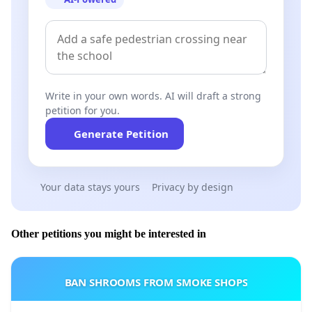
سلامت ایران
35- دکتر محمود هاشمیان ـ انجمن علمی اینترونشنال کاردیولوژی
ایران
36- احمد موذن زاده ـ انجمن علمی فیزیوتراپی ایران
Write in your own words. AI will draft a strong
petition for you.
37-دکتر محمد امینی¬فرد ـ انجمن علمی آسیب شناسی ایران
Generate Petition
38-دکتر جمشید سلام زاده – انجمن علمی متخصصین داروسازی
بالینی ایران
Your data stays yours
Privacy by design
39-دکتر میترا محیط ـ انجمن علمی سرطانهای زنان ایران
40- دکتر محمد رازی ـ انجمن علمی جراحان ارتوپدی ایران
Other petitions you might be interested in
41- دکتر سید منصور رایگانی ـ انجمن علمی طب فیزیکی و
توانبخشی ایران
BAN SHROOMS FROM SMOKE SHOPS
42- دکتر مسعود مهرپور ـ انجمن علمی استروک ایران