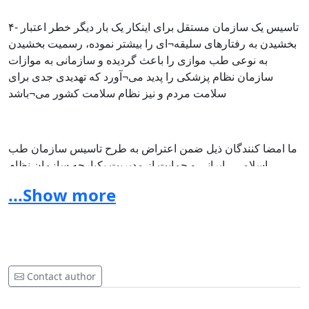
۴- تاسیس یک سازمان مستقل برای اینکار یک بار دیگر خطر اعتبار
بخشیدن به رفتارهای سلیقه¬ای را بیشتر نموده، رسمیت بخشیدن
به نوعی طب موازی را باعث گردیده و سازمانی به موازات
سازمان نظام پزشکی را پدید می¬آورد که تهدیدی جدی برای
سلامت مردم و نیز نظام سلامت کشور می¬باشد
ما امضا کنندگان ذیل ضمن اعتراض به طرح تاسیس سازمان طب
اسلامی ـ ایرانی و حمایت از مدیریت یکپارچه سازمان نظام
پزشکی کشور، از دستور خارج شدن سریع این طرح غیر ضروری
...Show more
را خواستاریم.
امضا کنندگان؛
* هیات مدیره مجمع انجمن¬های علمی گروه پزشکی ایران
Contact author
1- دکترایرج فاضل
2- دکتر علی نوبخت