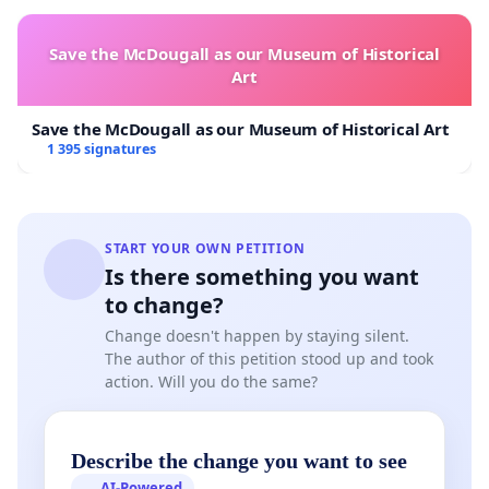
* روسا و نمایندگان انجمن¬های علمی گروه پزشکی ایران
Save the McDougall as our Museum of Historical
25- دکتر سید علی ملک حسینی ـ انجمن علمی پیوند اعضای ایران
Art
26- دکتر محمود جباروند ـ انجمن علمی چشم پزشکی ایران
Save the McDougall as our Museum of Historical Art
1 395 signatures
27- دکتر اردشیر قوام زاده ـ انجمن علمی سلولهای بنیادی ایران
28- دکتر علیجان تبرائی ـ انجمن علمی ویروس شناسی ایران
29- دکتر زهرا امکان جو- انجمن علمی الکتروفیزیولوژی ایران
START YOUR OWN PETITION
Is there something you want
30- دکتر نکیسا هومن ـ انجمن علمی نفرولوژی کودکان ایران
to change?
31- دکتر ایرج خسرو نیا- جامعه علمی متخصصین داخلی ایران
Change doesn't happen by staying silent.
The author of this petition stood up and took
32- دکتر سامان توکلی ـ انجمن علمی روان درمانی ایران
action. Will you do the same?
33-دکتر جواد محمودی قرایی ـانجمن علمی روانپزشکی کودک و
نوجوان ایران
Describe the change you want to see
34- دکتر ربابه شیخ الاسلام ـ انجمن علمی غذا و تغذیه حامی
AI-Powered