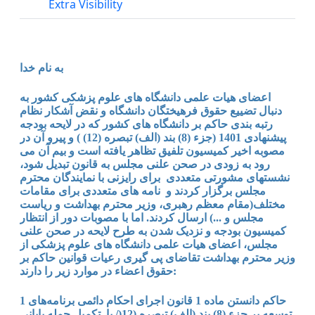
Extra Visibility
به نام خدا
اعضای هیات علمی دانشگاه های علوم پزشکی کشور به
دنبال تضییع حقوق فرهیختگان دانشگاه و نقض آشکار نظام
رتبه بندی حاکم بر دانشگاه های کشور که در لایحه بودجه
پیشنهادی 1401 (جزء (8) بند (الف) تبصره (12) ) و پیرو آن در
مصوبه اخیر کمیسیون تلفیق تظاهر یافته است و بیم آن می
رود به زودی در صحن علنی مجلس به قانون تبدیل شود،
نشستهای مشورتی متعددی برای رایزنی با نمایندگان محترم
مجلس برگزار کردند و نامه های متعددی برای مقامات
مختلف(مقام معظم رهبری، وزیر محترم بهداشت و ریاست
مجلس و ...) ارسال کردند. اما با مصوبات دور از انتظار
کمیسیون بودجه و نزدیک شدن به طرح لایحه در صحن علنی
مجلس، اعضای هیات علمی دانشگاه های علوم پزشکی از
وزیر محترم بهداشت تقاضای پی گیری رعیات قوانین حاکم بر
حقوق اعضاء در موارد زیر را دارند:
1 حاکم دانستن ماده 1 قانون اجرای احکام دائمی برنامه‌های
توسعه بر جزء (8) بند (الف) تبصره (12(/ یا تکمیل جمله پایانی