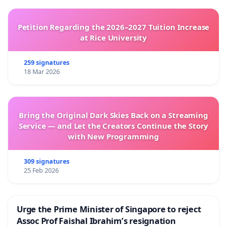
Petition Regarding the 2026–2027 Tuition Increase
at Rice University
259 signatures
18 Mar 2026
Bring the Original Dark Skies Back on a Streaming
Service — and Let the Creators Continue the Story
with New Programming
309 signatures
25 Feb 2026
Urge the Prime Minister of Singapore to reject
Assoc Prof Faishal Ibrahim’s resignation