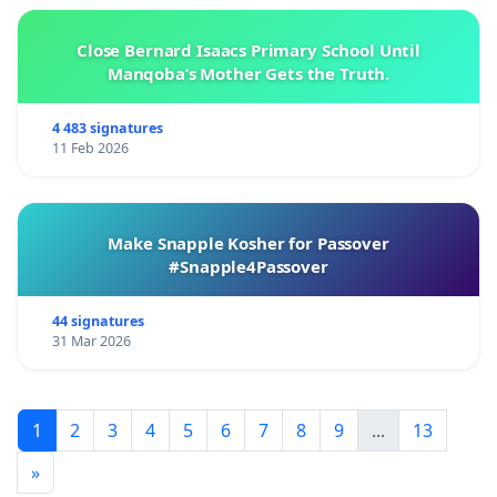
Close Bernard Isaacs Primary School Until
Manqoba’s Mother Gets the Truth.
4 483 signatures
11 Feb 2026
Make Snapple Kosher for Passover
#Snapple4Passover
44 signatures
31 Mar 2026
1
2
3
4
5
6
7
8
9
...
13
»