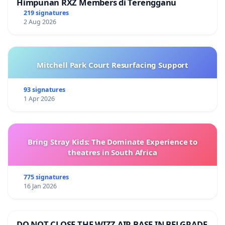
Himpunan RXZ Members di Terengganu
219 signatures
2 Aug 2026
Mitchell Park Court Resurfacing Support
93 signatures
1 Apr 2026
Bring Stray Kids: The Dominate Experience to
theatres in South Africa
775 signatures
16 Jan 2026
DO NOT CLOSE THE WIZZ AIR BASE IN BELGRADE