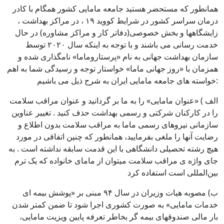
همانطور که مستحضر هستید جامعه مامایی کشور همگام با کادر
درمان سراسر کشور در شرایط کووید ۱۹ ، در مراکز بهداشت ،
زایشگاهها و بخش خصوصی(دفاتر کار و مراکز مشاوره) در حال
خدمت رسانی می باشند و با توجه به اینکه سال ۲۰۲۰ توسط
سازمان بهداشت جهانی به نام «پرستاروماما» نامگذاری شده و
همزمان با «روز جهانی ماما» خواستار توجه و رسیدگی شما به اهم
خواسته های جامعه مامایی ایران به شرح ذیل می باشیم:
الف ) «عنوان مامایی» را به ما بر گردانید و عنوان مراقب سلامت
را در کارکنان شرکتی و رسمی بهداشت حذف کنید . تغییر عناوین
سازمانی نیروهای رسمی ماما به مراقب سلامت بدون اطلاع و
رضایت آنها را ملغی بفرمایید، همانطور که چنین اتفاقی در مورد
هیچ رشته تحصیلی دانشگاهی با این قدمت سابقه نداشته است . به
جای واژه ی مراقب سلامت میتوان از مامای خانواده که یک ترم
بین‌المللی است استفاده کرد
ب) مصوبه هیات وزیران در سال ۹۴ مبنی بر «پوشش بیمه ای
خدمات مامایی» به صورت کشوری اجرا شود تا ضمن کمتر شدن
بار مالی صندوقهای بیمه گر بخاطر تعرفه پایین ویزیت مامایی،