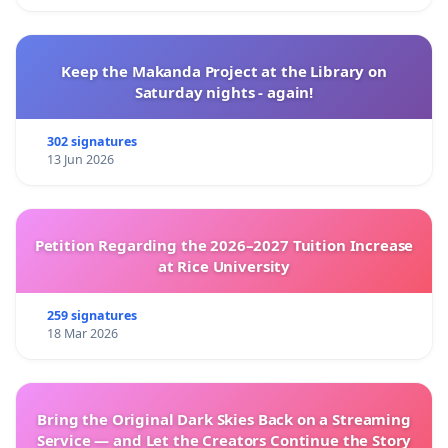
Keep the Makanda Project at the Library on
Saturday nights - again!
302 signatures
13 Jun 2026
Petition Regarding the 2026–2027 Tuition Increase
at Rice University
259 signatures
18 Mar 2026
Bring the Original Dark Skies Back on a Streaming
Service — and Let the Creators Continue the Story