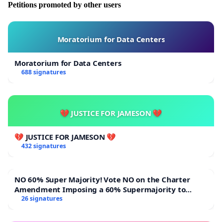
Petitions promoted by other users
Moratorium for Data Centers
Moratorium for Data Centers
688 signatures
💔 JUSTICE FOR JAMESON 💔
💔 JUSTICE FOR JAMESON 💔
432 signatures
NO 60% Super Majority! Vote NO on the Charter
Amendment Imposing a 60% Supermajority to
Overturn Town Meeting Budget Vote
26 signatures