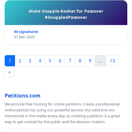
Make Snapple Kosher for Passover
#Snapple4Passover
44 signatures
31 Mar 2026
1
2
3
4
5
6
7
8
9
...
13
»
Petitions.com
We provide free hosting for online petitions. Create a professional
online petition by using our powerful service. Our petitions are
mentioned in the media every day, so creating a petition is a great
way to get noticed by the public and the decision makers.