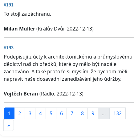
#191
To stojí za záchranu.
Milan Müller
(Králův Dvůr, 2022-12-13)
#193
Podepisuji z úcty k architektonickému a průmyslovému
dědictví našich předků, které by mělo být nadále
zachováno. A také protože si myslím, že bychom měli
napravit naše dosavadní zanedbávání jeho údržby.
Vojtěch Beran
(Rádlo, 2022-12-13)
1
2
3
4
5
6
7
8
9
...
132
»