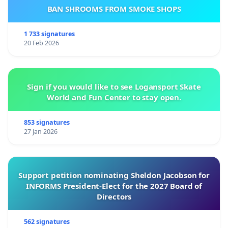
BAN SHROOMS FROM SMOKE SHOPS
1 733 signatures
20 Feb 2026
Sign if you would like to see Logansport Skate
World and Fun Center to stay open.
853 signatures
27 Jan 2026
Support petition nominating Sheldon Jacobson for
INFORMS President-Elect for the 2027 Board of
Directors
562 signatures