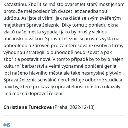
Kazastánu. Zbořit se má sto dvacet let starý most jenom
proto, že měl posledních dvacet let zanedbanou
údržbu. Asi jste si všimli jak nakládá se svým svěřeným
majetkem Správa železnic. Díky tomu z pohledu okna
vlaků naše města vypadají jako by prošly vleklou
občanskou válkou. Správu železnic si prostě zvykla na
pohodlnou a zároveň pro zainteresované osoby a firmy
výhodnou strategii: dlouhodobě neudržovat a pak
zbořit a postavit nové. V tomto případě by to bylo nejen
kulturní barbarství a velmi významné poničení genia
loci našeho hlavního města ale také nesmyslné plýtvání.
Správa železnic schválně nereflektuje odborné studie a
návrhy, které prokázaly opravitelnost mostu a ukázaly
jiná možná dopravní řešení.
Christiana Tureckova
(Praha, 2022-12-13)
#45