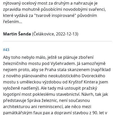
nýtovaný ocelový most za druhým a nahrazuje je
zpravidla mohutně působícími novodobými svařenci,
které vydává za "tvarově inspirované" původním
řešením...
Martin Šanda
(Čelákovice, 2022-12-13)
#43
Aby toho nebylo málo, ještě se plánuje zboření
železničního mostu pod Vyšehradem. Já samozřejmě
nejsem proto, aby se Praha stala skanzenem (například
z nového plánovaného neokubistického Dvoreckého
mostu s uměleckou výzdobou od Kryštof Kintera jsem
vyloženě nadšený). Ale tady má ustoupit pražský
logotipní most pokleslému stavebnictví. Návrh, tak jak
představuje Správa železnic, není současnou
architekturou ani reminiscencí, ale něco mezi
památkářským faux pax a dopravní stavbou z 90. let v