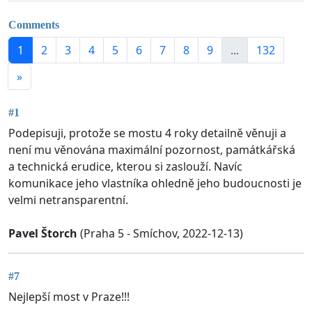
Comments
1
2
3
4
5
6
7
8
9
...
132
»
#1
Podepisuji, protože se mostu 4 roky detailně věnuji a
není mu věnována maximální pozornost, památkářská
a technická erudice, kterou si zaslouží. Navíc
komunikace jeho vlastníka ohledně jeho budoucnosti je
velmi netransparentní.
Pavel Štorch
(Praha 5 - Smíchov, 2022-12-13)
#7
Nejlepší most v Praze!!!