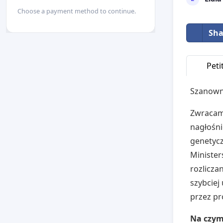
Choose a payment method to continue.
Sha
Peti
Szanown
Zwracam 
nagłośni
genetycz
Minister
rozlicza
szybciej
przez pr
Na czym