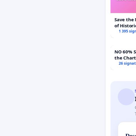
Save the
of Histori
1 395 sig
NO 60% Super 
the Char
60% Supe
26 signa
Town Mee
Des