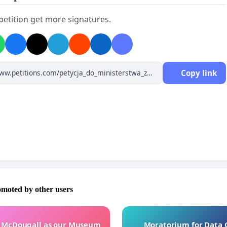
szą wszyscy!
 petition get more signatures.
 że jesteś!
ka Lidka
Copy link
omoted by other users
e McDougall as our Museum
Moratorium for Data 