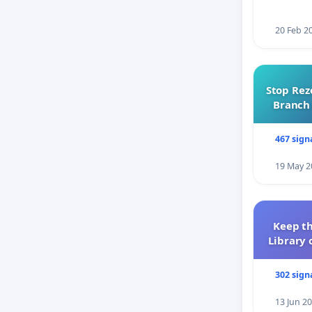
20 Feb 2
Stop Rez
Branch 
467 sign
19 May 2
Keep th
Library 
302 sign
13 Jun 2