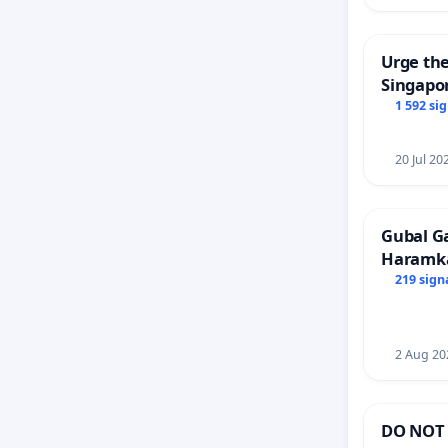
Urge the
Singapor
Faishal 
1 592 si
20 Jul 20
Gubal G
Haramk
Members
219 sign
2 Aug 20
DO NOT 