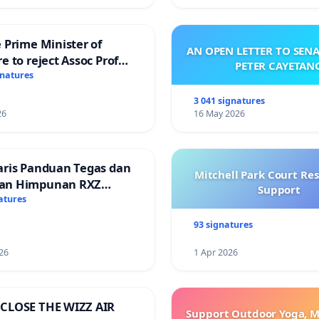
 Prime Minister of
AN OPEN LETTER TO SEN
e to reject Assoc Prof
PETER CAYETAN
Ibrahim’s resignation
gnatures
3 041 signatures
26
16 May 2026
aris Panduan Tegas dan
Mitchell Park Court Re
an Himpunan RXZ
Support
 di Terengganu
atures
93 signatures
26
1 Apr 2026
CLOSE THE WIZZ AIR
Support Outdoor Yoga, M