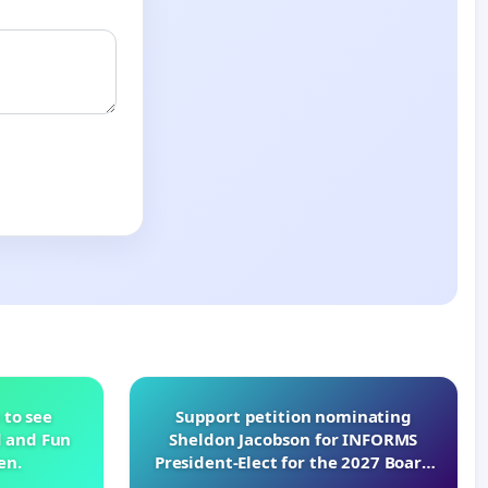
 to see
Support petition nominating
d and Fun
Sheldon Jacobson for INFORMS
en.
President-Elect for the 2027 Board
of Directors