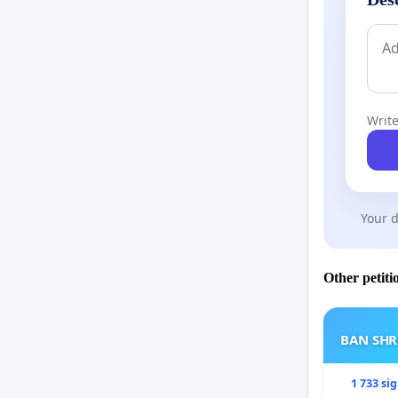
Write
Your d
Other petiti
BAN SH
1 733 si