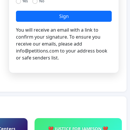
Yes
No
Sign
You will receive an email with a link to
confirm your signature. To ensure you
receive our emails, please add
info@petitions.com
to your address book
or safe senders list.
Centers
💔 JUSTICE FOR JAMESON 💔