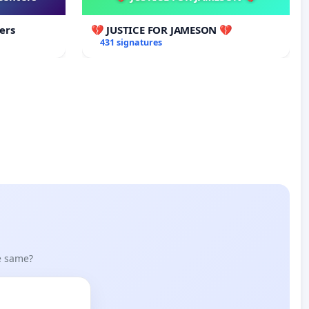
ers
💔 JUSTICE FOR JAMESON 💔
431 signatures
he same?