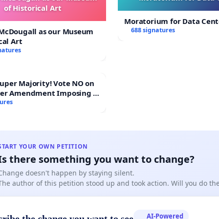
of Historical Art
Moratorium for Data Cent
688 signatures
 McDougall as our Museum
cal Art
natures
Majority! Vote NO on
ter Amendment Imposing a
rmajority to Overturn
tures
ting Budget Vote
START YOUR OWN PETITION
Is there something you want to change?
Change doesn't happen by staying silent.
The author of this petition stood up and took action. Will you do t
AI-Powered
cribe the change you want to see