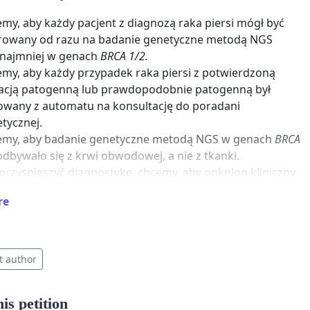
my, aby każdy pacjent z diagnozą raka piersi mógł być
rowany od razu na badanie genetyczne metodą NGS
ynajmniej w genach
BRCA 1/2.
my, aby każdy przypadek raka piersi z potwierdzoną
cją patogenną lub prawdopodobnie patogenną był
owany z automatu na konsultację do poradani
etycznej.
emy, aby badanie genetyczne metodą NGS w genach
BRCA
dbywało się z krwi obwodowej, a nie z tkanki.
przyspieszyć diagnostykę, chcemy, aby onkolog kliniczny
chirurg onkolog, konsultujący pacjentkę z rakiem piersi,
re
 zlecić jej badanie genetyczne metodą NGS z krwi
odowej z poziomu ambulatoryjnego.
sz zrobić?
·
t author
isz petycję i okaż swoje wsparcie.
tępniaj, i mów o naszej inicjatywie innym. Niech nasz głos
is petition