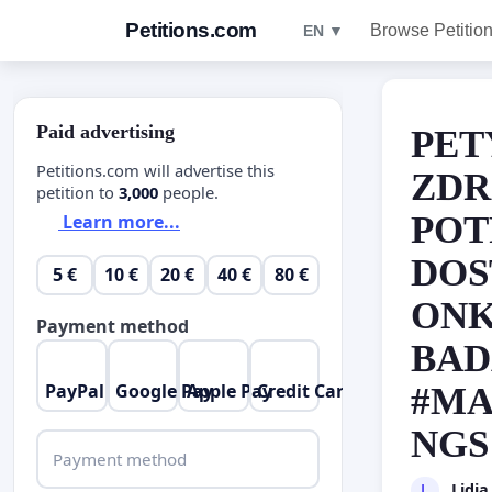
Petitions.com
Browse Petitio
EN ▼
Paid advertising
PET
Petitions.com will advertise this
ZDR
petition to
3,000
people.
POT
Learn more...
DOS
5 €
10 €
20 €
40 €
80 €
ONK
Payment method
BAD
PayPal
Google Pay
Apple Pay
Credit Card
#MA
NGS
Payment method
Lidi
L