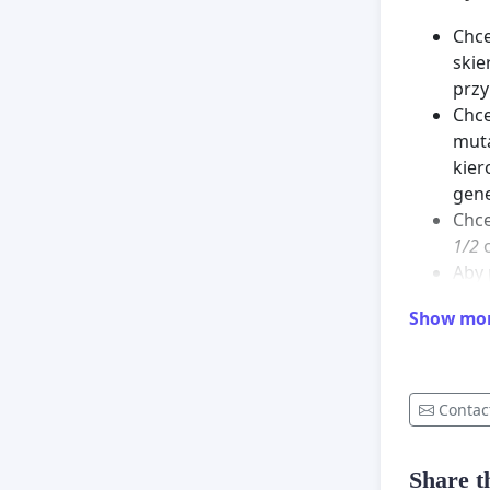
Chce
skie
prz
Chce
muta
kier
gen
Chc
1/2
o
Aby 
lub 
Show mo
mógł
obw
Co może
Contac
Podp
Udos
Share th