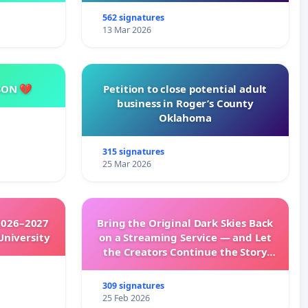
562 signatures
13 Mar 2026
SON 💔
Petition to close potential adult
business in Roger’s County
Oklahoma
315 signatures
25 Mar 2026
2026–2027
Bring the Original Dark Skies Back
University
on a Streaming Service — and Let
the Creators Continue the Story
with New Programming
309 signatures
25 Feb 2026