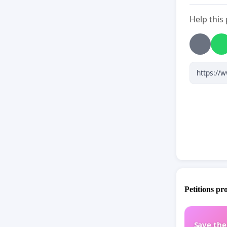
usły
Help this
Dziękuję,
OnkoFit
Petitions pr
Save th