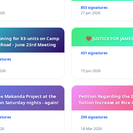
853 signatures
026
27 Jan 2026
oning for 83-units on Camp
💔 JUSTICE FOR JAME
Road - June 23rd Meeting
431 signatures
atures
026
15 Jun 2026
e Makanda Project at the
Petition Regarding the 
on Saturday nights - again!
Tuition Increase at Rice 
atures
259 signatures
026
18 Mar 2026