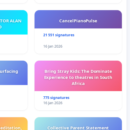
ATOR ALAN
CancelPianoPulse
O
21 551 signatures
16 Jan 2026
surfacing
Bring Stray Kids: The Dominate
Experience to theatres in South
Africa
775 signatures
16 Jan 2026
editation,
Collective Parent Statement